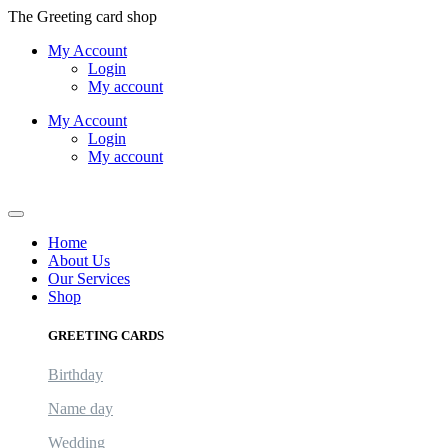
Skip
The Greeting card shop
to
My Account
content
Login
My account
My Account
Login
My account
Logout
Home
About Us
Our Services
Shop
GREETING CARDS
Birthday
Name day
Wedding