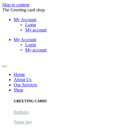
Skip to content
The Greeting card shop
My Account
Login
My account
My Account
Login
My account
Logout
Home
About Us
Our Services
Shop
GREETING CARDS
Birthday
Name day