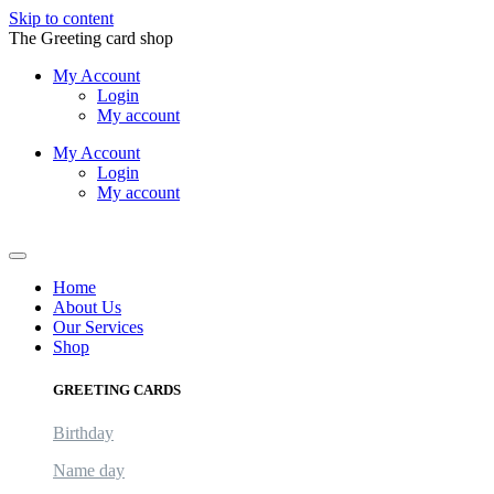
Skip to content
The Greeting card shop
My Account
Login
My account
My Account
Login
My account
Logout
Home
About Us
Our Services
Shop
GREETING CARDS
Birthday
Name day