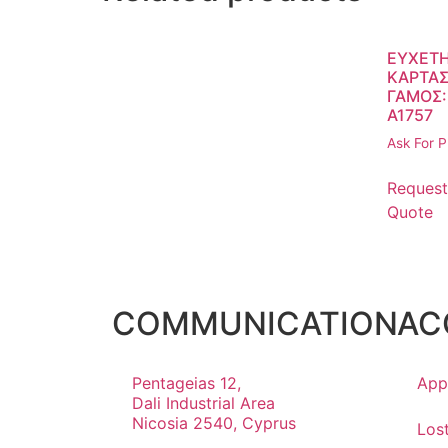
ΕΥΧΕΤΗ
ΚΑΡΤΑ
ΓΑΜΟΣ:
A1757
Ask For P
Request
Quote
COMMUNICATION
AC
Pentageias 12,
App
Dali Industrial Area
Nicosia 2540, Cyprus
Los