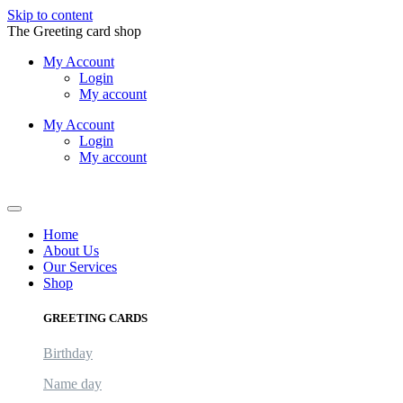
Skip to content
The Greeting card shop
My Account
Login
My account
My Account
Login
My account
Logout
Home
About Us
Our Services
Shop
GREETING CARDS
Birthday
Name day