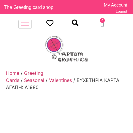
My Account
The Greeting card shop
Logout
0
Home
/
Greeting
Cards
/
Seasonal
/
Valentines
/ ΕΥΧΕΤΗΡΙΑ ΚΑΡΤΑ
ΑΓΑΠΗ: Α1980