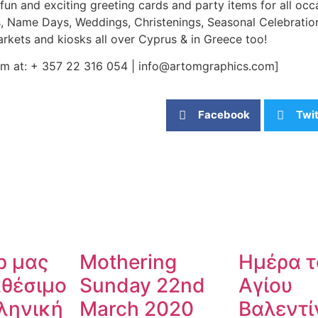
 fun and exciting greeting cards and party items for all occ
s, Name Days, Weddings, Christenings, Seasonal Celebratio
arkets and kiosks all over Cyprus & in Greece too!
eam at: + 357 22 316 054 | info@artomgraphics.com]
Facebook
Twit
p μας
Mothering
Ημέρα τ
αθέσιμο
Sunday 22nd
Αγίου
ληνική
March 2020
Βαλεντί