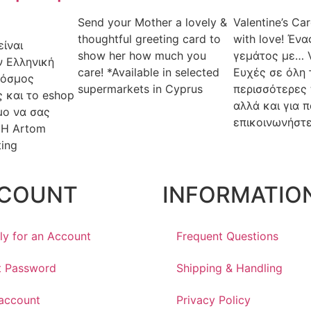
Send your Mother a lovely &
Valentine’s C
thoughtful greeting card to
with love! Έν
είναι
show her how much you
γεμάτος με… V
ν Ελληνική
care! *Available in selected
Ευχές σε όλη 
κόσμος
supermarkets in Cyprus
περισσότερες 
 και το eshop
αλλά και για 
μο να σας
επικοινωνήστ
 Η Artom
ting
COUNT
INFORMATIO
ly for an Account
Frequent Questions
t Password
Shipping & Handling
account
Privacy Policy