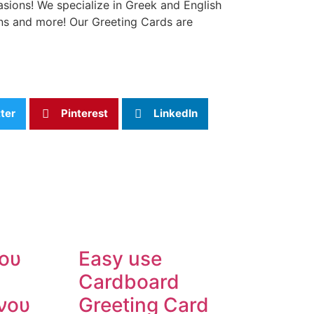
asions! We specialize in Greek and English
ns and more! Our Greeting Cards are
ter
Pinterest
LinkedIn
ου
Easy use
Cardboard
νου
Greeting Card