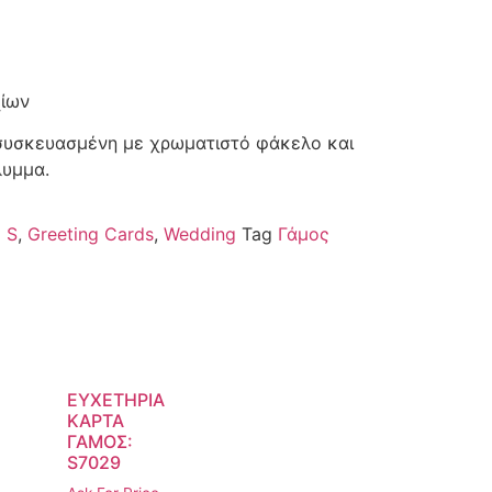
χίων
 συσκευασμένη με χρωματιστό φάκελο και
λυμμα.
 S
,
Greeting Cards
,
Wedding
Tag
Γάμος
ΕΥΧΕΤΗΡΙΑ
ΚΑΡΤΑ
ΓΑΜΟΣ:
S7029