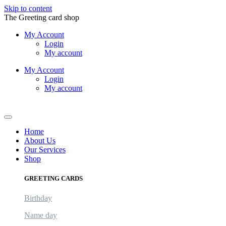
Skip to content
The Greeting card shop
My Account
Login
My account
My Account
Login
My account
Logout
Home
About Us
Our Services
Shop
GREETING CARDS
Birthday
Name day