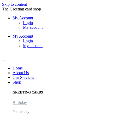
Skip to content
The Greeting card shop
My Account
Login
My account
My Account
Login
My account
Logout
Home
About Us
Our Services
Shop
GREETING CARDS
Birthday
Name day