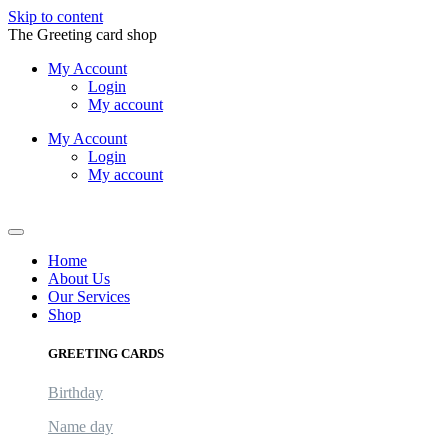
Skip to content
The Greeting card shop
My Account
Login
My account
My Account
Login
My account
Logout
Home
About Us
Our Services
Shop
GREETING CARDS
Birthday
Name day