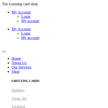
Skip
The Greeting card shop
to
My Account
content
Login
My account
My Account
Login
My account
Logout
Home
About Us
Our Services
Shop
GREETING CARDS
Birthday
Name day
Wedding