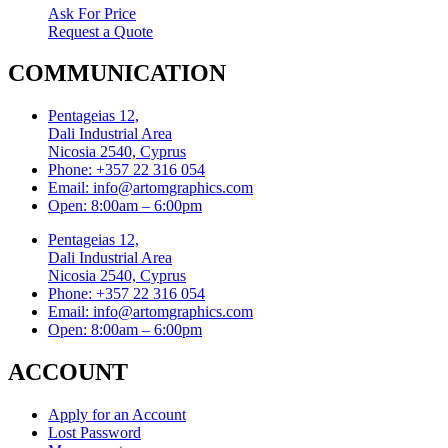
Ask For Price
Request a Quote
COMMUNICATION
Pentageias 12,
Dali Industrial Area
Nicosia 2540, Cyprus
Phone: +357 22 316 054
Email: info@artomgraphics.com
Open: 8:00am – 6:00pm
Pentageias 12,
Dali Industrial Area
Nicosia 2540, Cyprus
Phone: +357 22 316 054
Email: info@artomgraphics.com
Open: 8:00am – 6:00pm
ACCOUNT
Apply for an Account
Lost Password