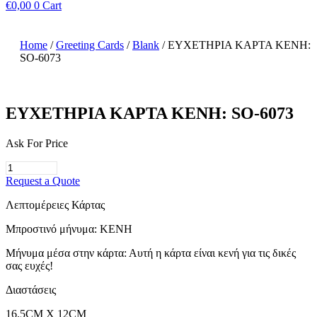
€
0,00
0
Cart
Home
/
Greeting Cards
/
Blank
/ ΕΥΧΕΤΗΡΙΑ ΚΑΡΤΑ ΚΕΝΗ:
SO-6073
ΕΥΧΕΤΗΡΙΑ ΚΑΡΤΑ ΚΕΝΗ: SO-6073
Ask For Price
ΕΥΧΕΤΗΡΙΑ
ΚΑΡΤΑ
Request a Quote
ΚΕΝΗ:
SO-
Λεπτομέρειες Κάρτας
6073
Μπροστινό μήνυμα: ΚΕΝΗ
quantity
Μήνυμα μέσα στην κάρτα: Αυτή η κάρτα είναι κενή για τις δικές
σας ευχές!
Διαστάσεις
16.5CM X 12CM