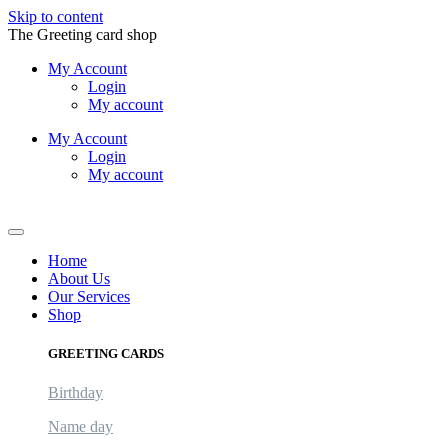
Skip to content
The Greeting card shop
My Account
Login
My account
My Account
Login
My account
Logout
Home
About Us
Our Services
Shop
GREETING CARDS
Birthday
Name day