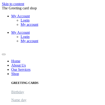
Skip to content
The Greeting card shop
My Account
Login
My account
My Account
Login
My account
Logout
Home
About Us
Our Services
Shop
GREETING CARDS
Birthday
Name day