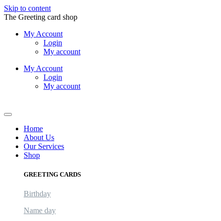
Skip to content
The Greeting card shop
My Account
Login
My account
My Account
Login
My account
Logout
Home
About Us
Our Services
Shop
GREETING CARDS
Birthday
Name day