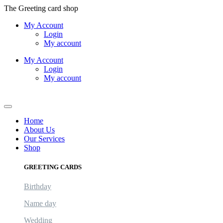
Skip
The Greeting card shop
to
My Account
content
Login
My account
My Account
Login
My account
Logout
Home
About Us
Our Services
Shop
GREETING CARDS
Birthday
Name day
Wedding