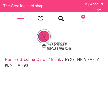
My Account
The Greeting card shop
Logout
0
Home
/
Greeting Cards
/
Blank
/ ΕΥΧΕΤΗΡΙΑ ΚΑΡΤΑ
ΚΕΝΗ: A1193