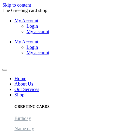
Skip to content
The Greeting card shop
My Account
Login
My account
My Account
Login
My account
Logout
Home
About Us
Our Services
Shop
GREETING CARDS
Birthday
Name day