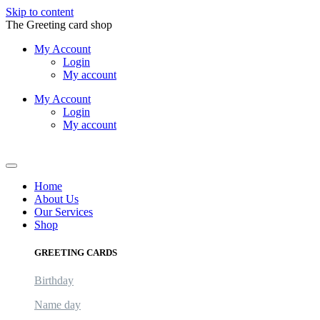
Skip to content
The Greeting card shop
My Account
Login
My account
My Account
Login
My account
Logout
Home
About Us
Our Services
Shop
GREETING CARDS
Birthday
Name day