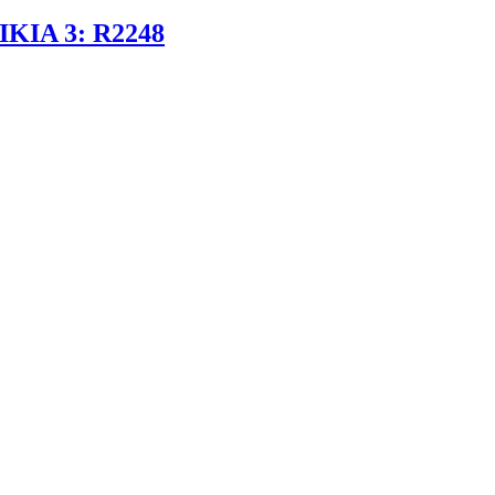
ΙΑ 3: R2248