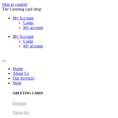
Skip to content
The Greeting card shop
My Account
Login
My account
My Account
Login
My account
Logout
Home
About Us
Our Services
Shop
GREETING CARDS
Birthday
Name day