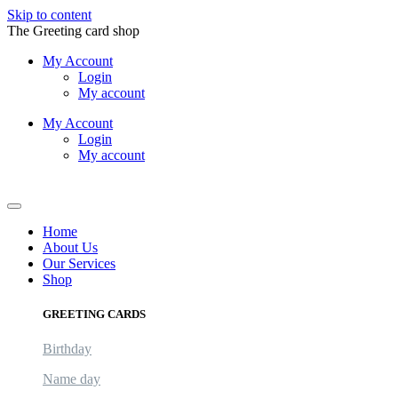
Skip to content
The Greeting card shop
My Account
Login
My account
My Account
Login
My account
Logout
Home
About Us
Our Services
Shop
GREETING CARDS
Birthday
Name day