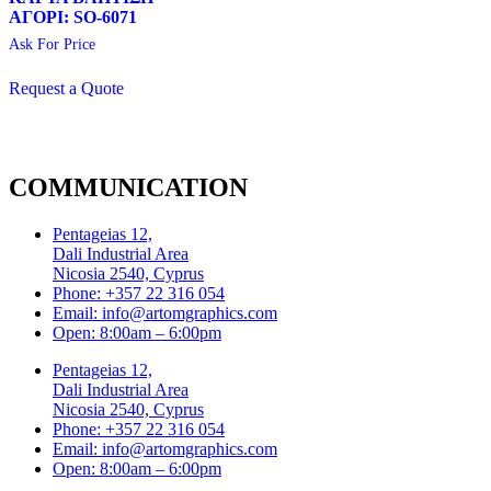
ΑΓΟΡΙ: SO-6071
Ask For Price
Request a Quote
COMMUNICATION
Pentageias 12,
Dali Industrial Area
Nicosia 2540, Cyprus
Phone: +357 22 316 054
Email: info@artomgraphics.com
Open: 8:00am – 6:00pm
Pentageias 12,
Dali Industrial Area
Nicosia 2540, Cyprus
Phone: +357 22 316 054
Email: info@artomgraphics.com
Open: 8:00am – 6:00pm