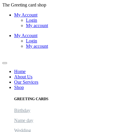
Skip
The Greeting card shop
to
My Account
content
Login
My account
My Account
Login
My account
Logout
Home
About Us
Our Services
Shop
GREETING CARDS
Birthday
Name day
Wedding