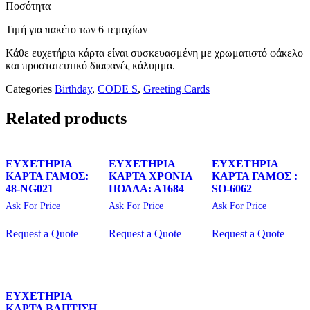
Ποσότητα
Τιμή για πακέτο των 6 τεμαχίων
Κάθε ευχετήρια κάρτα είναι συσκευασμένη με χρωματιστό φάκελο
και προστατευτικό διαφανές κάλυμμα.
Categories
Birthday
,
CODE S
,
Greeting Cards
Related products
ΕΥΧΕΤΗΡΙΑ
ΕΥΧΕΤΗΡΙΑ
ΕΥΧΕΤΗΡΙΑ
ΚΑΡΤΑ ΓΑΜΟΣ:
ΚΑΡΤΑ ΧΡΟΝΙΑ
ΚΑΡΤΑ ΓΑΜΟΣ :
48-NG021
ΠΟΛΛΑ: Α1684
SO-6062
Ask For Price
Ask For Price
Ask For Price
Request a Quote
Request a Quote
Request a Quote
ΕΥΧΕΤΗΡΙΑ
ΚΑΡΤΑ ΒΑΠΤΙΣΗ