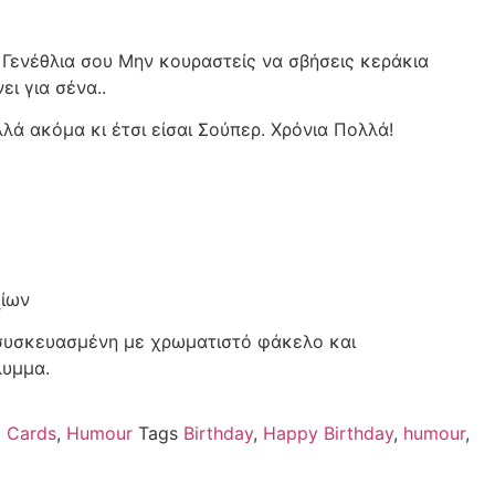
 Γενέθλια σου Μην κουραστείς να σβήσεις κεράκια
ι για σένα..
ά ακόμα κι έτσι είσαι Σούπερ. Χρόνια Πολλά!
χίων
 συσκευασμένη με χρωματιστό φάκελο και
λυμμα.
g Cards
,
Humour
Tags
Birthday
,
Happy Birthday
,
humour
,