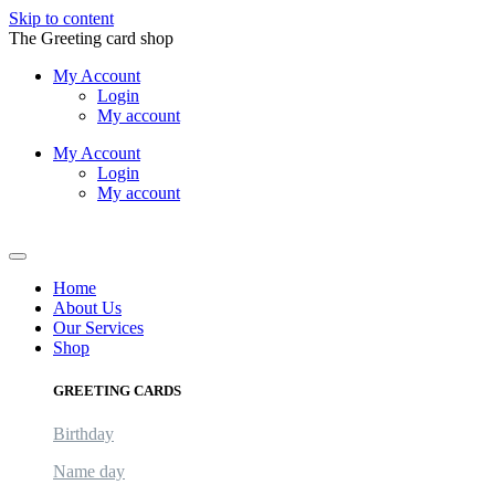
Skip to content
The Greeting card shop
My Account
Login
My account
My Account
Login
My account
Logout
Home
About Us
Our Services
Shop
GREETING CARDS
Birthday
Name day