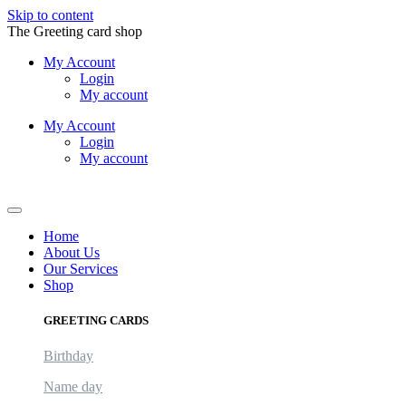
Skip to content
The Greeting card shop
My Account
Login
My account
My Account
Login
My account
Logout
Home
About Us
Our Services
Shop
GREETING CARDS
Birthday
Name day