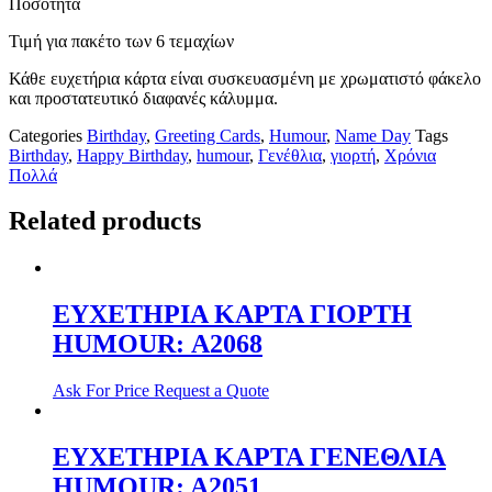
Ποσότητα
Τιμή για πακέτο των 6 τεμαχίων
Κάθε ευχετήρια κάρτα είναι συσκευασμένη με χρωματιστό φάκελο
και προστατευτικό διαφανές κάλυμμα.
Categories
Birthday
,
Greeting Cards
,
Humour
,
Name Day
Tags
Birthday
,
Happy Birthday
,
humour
,
Γενέθλια
,
γιορτή
,
Χρόνια
Πολλά
Related products
ΕΥΧΕΤΗΡΙΑ ΚΑΡΤΑ ΓΙΟΡΤΗ
HUMOUR: Α2068
Ask For Price
Request a Quote
ΕΥΧΕΤΗΡΙΑ ΚΑΡΤΑ ΓΕΝΕΘΛΙΑ
HUMOUR: A2051