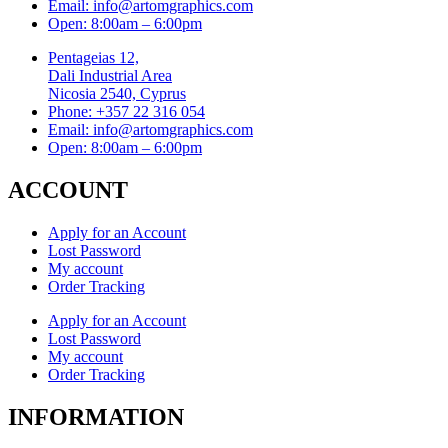
Email: info@artomgraphics.com
Open: 8:00am – 6:00pm
Pentageias 12,
Dali Industrial Area
Nicosia 2540, Cyprus
Phone: +357 22 316 054
Email: info@artomgraphics.com
Open: 8:00am – 6:00pm
ACCOUNT
Apply for an Account
Lost Password
My account
Order Tracking
Apply for an Account
Lost Password
My account
Order Tracking
INFORMATION