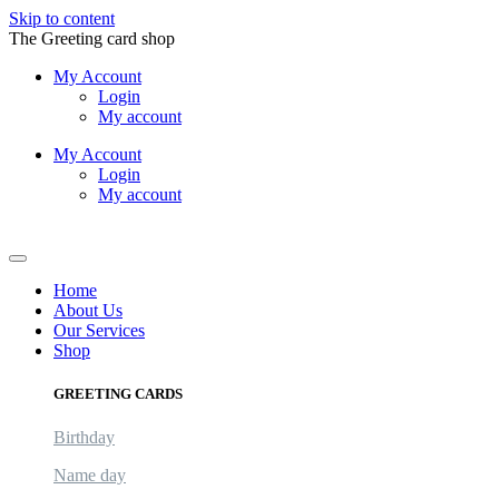
Skip to content
The Greeting card shop
My Account
Login
My account
My Account
Login
My account
Logout
Home
About Us
Our Services
Shop
GREETING CARDS
Birthday
Name day