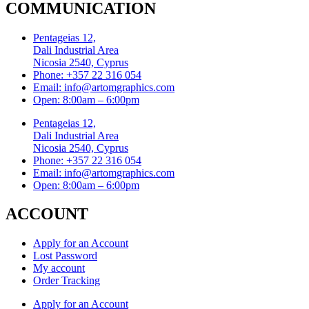
COMMUNICATION
Pentageias 12,
Dali Industrial Area
Nicosia 2540, Cyprus
Phone: +357 22 316 054
Email: info@artomgraphics.com
Open: 8:00am – 6:00pm
Pentageias 12,
Dali Industrial Area
Nicosia 2540, Cyprus
Phone: +357 22 316 054
Email: info@artomgraphics.com
Open: 8:00am – 6:00pm
ACCOUNT
Apply for an Account
Lost Password
My account
Order Tracking
Apply for an Account