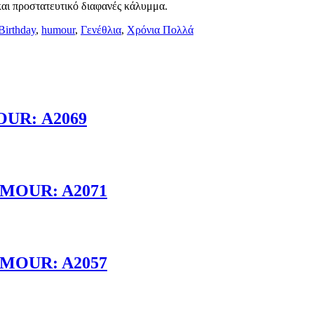
αι προστατευτικό διαφανές κάλυμμα.
Birthday
,
humour
,
Γενέθλια
,
Χρόνια Πολλά
UR: Α2069
MOUR: A2071
MOUR: A2057