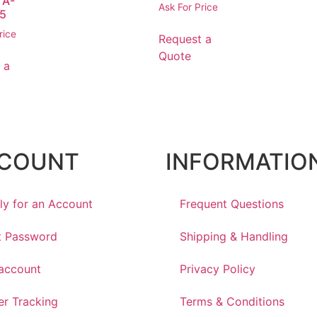
 A-
Ask For Price
5
rice
Request a
Quote
 a
COUNT
INFORMATIO
ly for an Account
Frequent Questions
t Password
Shipping & Handling
account
Privacy Policy
er Tracking
Terms & Conditions