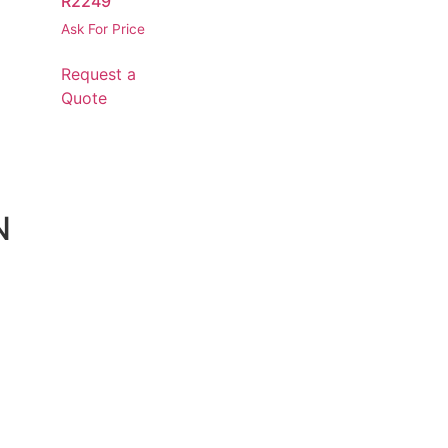
R2249
Ask For Price
Request a
Quote
N