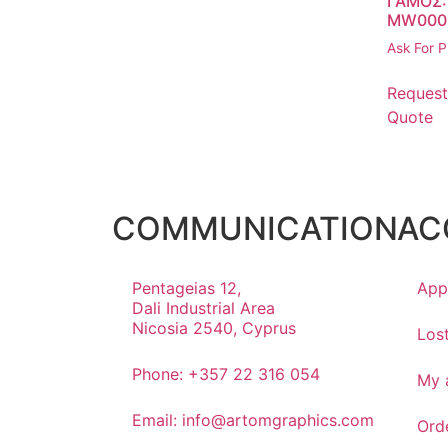
ΓΑΜΟΣ:
MW000
Ask For P
Request
Quote
COMMUNICATION
AC
Pentageias 12,
App
Dali Industrial Area
Nicosia 2540, Cyprus
Los
Phone: +357 22 316 054
My 
Email: info@artomgraphics.com
Ord