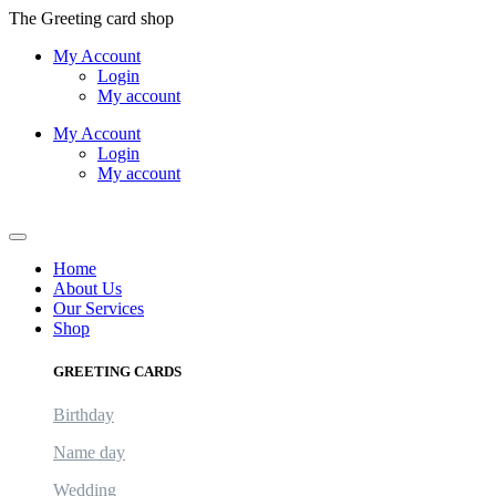
Skip
The Greeting card shop
to
My Account
content
Login
My account
My Account
Login
My account
Logout
Home
About Us
Our Services
Shop
GREETING CARDS
Birthday
Name day
Wedding