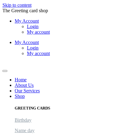
Skip to content
The Greeting card shop
My Account
Login
My account
My Account
Login
My account
Logout
Home
About Us
Our Services
Shop
GREETING CARDS
Birthday
Name day