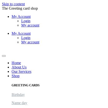
Skip to content
The Greeting card shop
My Account
Login
My account
My Account
Login
My account
Logout
Home
About Us
Our Services
Shop
GREETING CARDS
Birthday
Name day