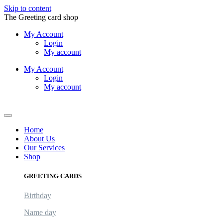
Skip to content
The Greeting card shop
My Account
Login
My account
My Account
Login
My account
Logout
Home
About Us
Our Services
Shop
GREETING CARDS
Birthday
Name day